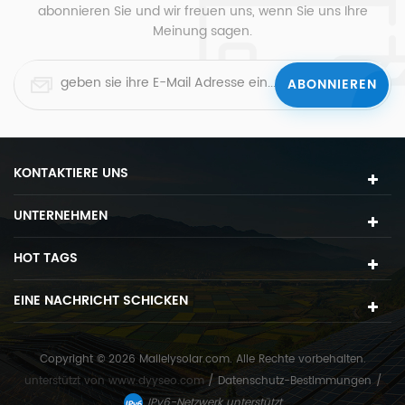
abonnieren Sie und wir freuen uns, wenn Sie uns Ihre
Meinung sagen.
KONTAKTIERE UNS
UNTERNEHMEN
HOT TAGS
EINE NACHRICHT SCHICKEN
Copyright © 2026 Mailelysolar.com. Alle Rechte vorbehalten.
unterstützt von
www.dyyseo.com
/
Datenschutz-Bestimmungen
/
IPv6-Netzwerk unterstützt