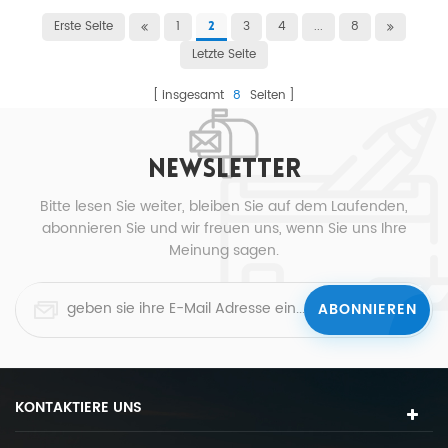
Erste Seite
1
3
4
...
8
2
Letzte Seite
insgesamt
8
Seiten
NEWSLETTER
Bitte lesen Sie weiter, bleiben Sie auf dem Laufenden,
abonnieren Sie und wir freuen uns, wenn Sie uns Ihre
Meinung sagen.
KONTAKTIERE UNS