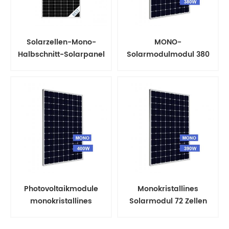
Solarzellen-Mono-
MONO-
Halbschnitt-Solarpanel
Solarmodulmodul 380
Watt PV-System
Photovoltaikmodule
Monokristallines
monokristallines
Solarmodul 72 Zellen
Solarmodul
PV-Panels