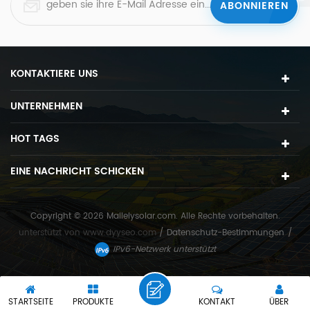
KONTAKTIERE UNS
UNTERNEHMEN
HOT TAGS
EINE NACHRICHT SCHICKEN
Copyright © 2026 Mailelysolar.com. Alle Rechte vorbehalten.
unterstützt von
www.dyyseo.com
/
Datenschutz-Bestimmungen
/
IPv6-Netzwerk unterstützt
STARTSEITE
PRODUKTE
KONTAKT
ÜBER