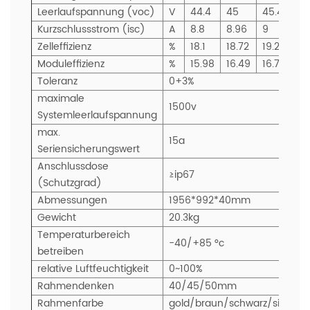
Leerlaufspannung (voc)
V
44.4
45
45.48
4
Kurzschlussstrom (isc)
A
8.8
8.96
9
9
Zelleffizienz
%
18.1
18.72
19.2
19
Moduleffizienz
%
15.98
16.49
16.75
17
Toleranz
0+3%
maximale
1500v
Systemleerlaufspannung
max.
15a
Seriensicherungswert
Anschlussdose
≥ip67
(Schutzgrad)
Abmessungen
1956*992*40mm
Gewicht
20.3kg
Temperaturbereich
-40/+85 °c
betreiben
relative Luftfeuchtigkeit
0~100%
Rahmendenken
40/45/50mm
Rahmenfarbe
gold/braun/schwarz/silber