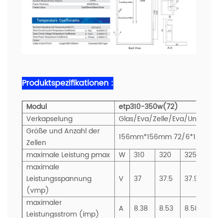
Produktspezifikationen :
Modul
etp310-350w(72)
Verkapselung
Glas/Eva/Zelle/Eva/Untersei
Größe und Anzahl der
156mm*156mm 72/6*12 Stk
Zellen
maximale Leistung pmax
W
310
320
325
3
maximale
Leistungsspannung
V
37
37.5
37.9
3
(vmp)
maximaler
A
8.38
8.53
8.58
8
Leistungsstrom (imp)