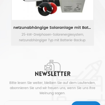
Sonnenkollektoren 300w Polypanel PV-Modul
netzunabhängige Solaranlage mit Batterie 25KW
s
25-kW-Dreiphasen-Solarenergiesystem,
290
netzunabhängiger Typ mit Batterie-Backup.
geeignet für Smart Home/kleine gewerbliche
MEHR SEHEN
Gebäude.
NEWSLETTER
Bitte lesen Sie weiter, bleiben Sie auf dem Laufenden,
abonnieren Sie und wir freuen uns, wenn Sie uns Ihre
Meinung sagen.