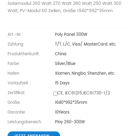
Solarmodul 260 Watt 270 Watt 280 Watt 290 Watt
300
Watt, PV-Modul
60 Zellen, Größe 1940*992*35mm
Art.-Nr.:
Poly Panel 300W
Zahlung:
T/T, L/C, Visa/ MasterCard, etc.
Produktherkunft:
China
Farbe:
Silver/Blue
Hafen:
Xiamen, Ningbo, Shenzhen, etc.
Vorlaufzeit：
15 Days
CE, IEC61215,IEC61730-1/2
Zertifikat
Größe:
1640*992*35mm
Garantie:
10Years
Leistungsbereich:
Ploy 260-300W