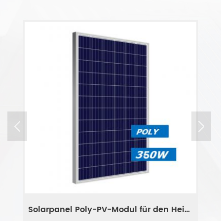
Solarpanel Poly-PV-Modul für den Heimgebrauch
MONO-Solarmodulmodul 380 Watt PV-System