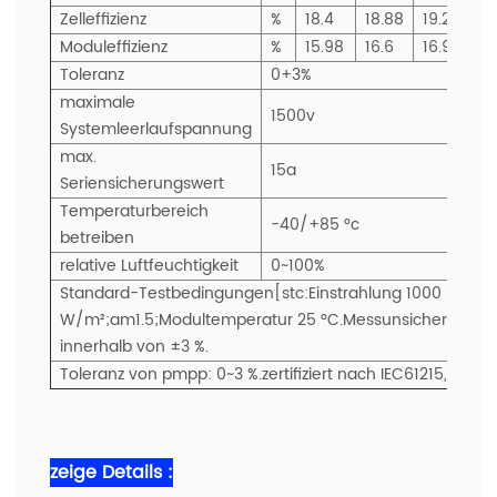
Zelleffizienz
%
18.4
18.88
19.21
19
Moduleffizienz
%
15.98
16.6
16.9
17
Toleranz
0+3%
maximale
1500v
Systemleerlaufspannung
max.
15a
Seriensicherungswert
Temperaturbereich
-40/+85 °c
betreiben
relative Luftfeuchtigkeit
0~100%
Standard-Testbedingungen[stc:Einstrahlung 1000
W/m²;am1.5;Modultemperatur 25 °C.Messunsicherheit der 
innerhalb von ±3 %.
Toleranz von pmpp: 0~3 %.zertifiziert nach IEC61215,IEC617
zeige Details :