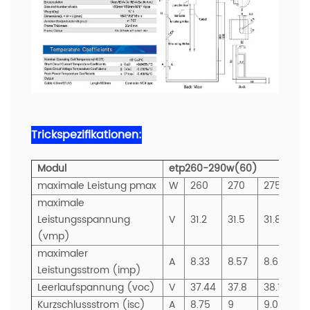
Trickspezifikationen:
Modul
etp260-290w(60)
maximale Leistung pmax
W
260
270
275
2
maximale
Leistungsspannung
V
31.2
31.5
31.8
32
(vmp)
maximaler
A
8.33
8.57
8.65
8.
Leistungsstrom (imp)
Leerlaufspannung (voc)
V
37.44
37.8
38.16
38
Kurzschlussstrom (isc)
A
8.75
9
9.08
9.