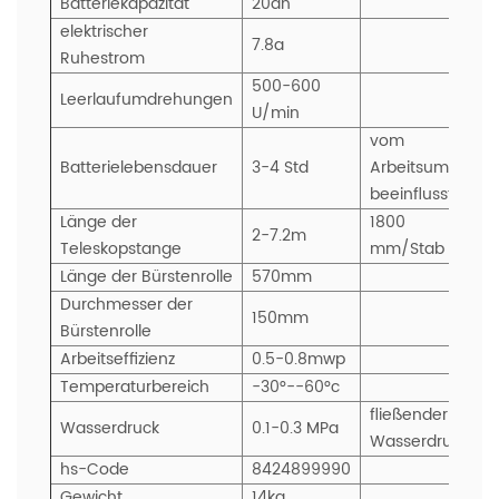
Batteriekapazität
20ah
elektrischer
7.8a
Ruhestrom
500-600
Leerlaufumdrehungen
U/min
vom
Batterielebensdauer
3-4 Std
Arbeitsumfeld
beeinflusst
Länge der
1800
2-7.2m
Teleskopstange
mm/Stab
Länge der Bürstenrolle
570mm
Durchmesser der
150mm
Bürstenrolle
Arbeitseffizienz
0.5-0.8mwp
Temperaturbereich
-30°--60°c
fließender
Wasserdruck
0.1-0.3 MPa
Wasserdruck
hs-Code
8424899990
Gewicht
14kg