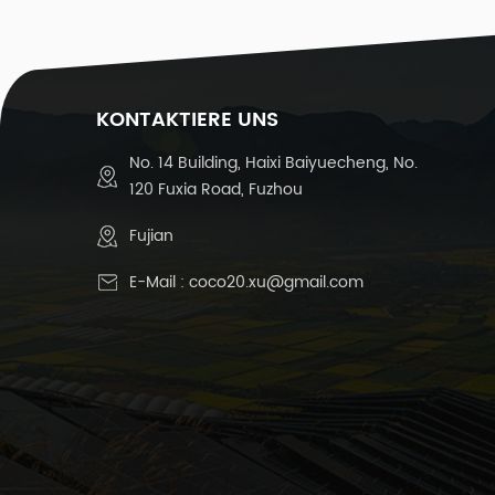
(
K
KONTAKTIERE UNS
T
No. 14 Building, Haixi Baiyuecheng, No.
T
120 Fuxia Road, Fuzhou
K
Fujian
E-Mail :
coco20.xu@gmail.com
U
I