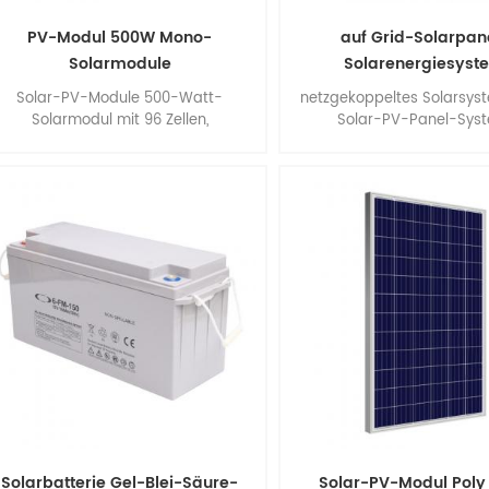
PV-Modul 500W Mono-
auf Grid-Solarpan
Solarmodule
Solarenergiesyst
Solar-PV-Module 500-Watt-
netzgekoppeltes Solarsys
Solarmodul mit 96 Zellen,
Solar-PV-Panel-Syst
Monokristallines Solarmodul, Hoher
Wirkungsgrad, Einfache Installation.
Solarbatterie Gel-Blei-Säure-
Solar-PV-Modul Poly