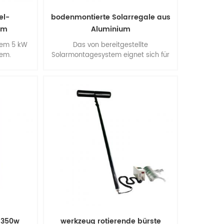
el-
bodenmontierte Solarregale aus
em
Aluminium
tem 5 kW
Das von bereitgestellte
em.
Solarmontagesystem eignet sich für
großflächige kommerzielle und
multifunktionale Installationen.
vorteile: einfache installation,
flexibilität der konstruktion, stabilität
und genauigkeit, außergewöhnliche
umweltleistung, hervorragende
qualität.
 350w
werkzeug rotierende bürste