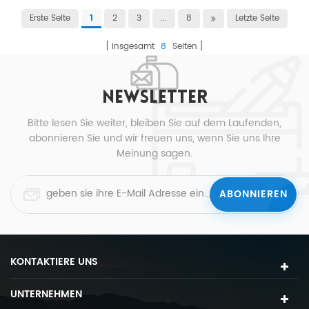
Erste Seite
2
3
...
8
Letzte Seite
1
insgesamt
8
Seiten
NEWSLETTER
Bitte lesen Sie weiter, bleiben Sie auf dem Laufenden,
abonnieren Sie und wir freuen uns, wenn Sie uns Ihre
Meinung sagen.
KONTAKTIERE UNS
UNTERNEHMEN