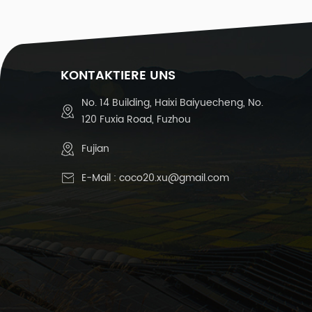
(
K
KONTAKTIERE UNS
T
No. 14 Building, Haixi Baiyuecheng, No.
T
120 Fuxia Road, Fuzhou
K
Fujian
E-Mail :
coco20.xu@gmail.com
U
I