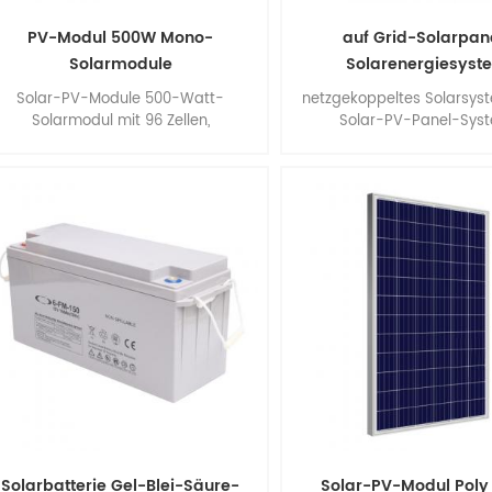
PV-Modul 500W Mono-
auf Grid-Solarpan
Solarmodule
Solarenergiesyst
Solar-PV-Module 500-Watt-
netzgekoppeltes Solarsys
Solarmodul mit 96 Zellen,
Solar-PV-Panel-Syst
Monokristallines Solarmodul, Hoher
Wirkungsgrad, Einfache Installation.
Solarbatterie Gel-Blei-Säure-
Solar-PV-Modul Poly