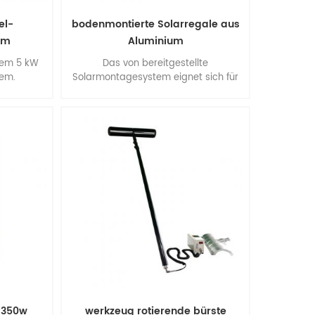
el-
bodenmontierte Solarregale aus
em
Aluminium
tem 5 kW
Das von bereitgestellte
em.
Solarmontagesystem eignet sich für
großflächige kommerzielle und
multifunktionale Installationen.
vorteile: einfache installation,
flexibilität der konstruktion, stabilität
und genauigkeit, außergewöhnliche
umweltleistung, hervorragende
qualität.
 350w
werkzeug rotierende bürste