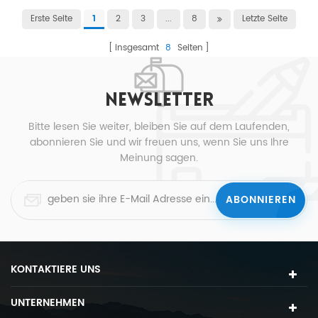
Erste Seite
2
3
...
8
Letzte Seite
1
insgesamt
8
Seiten
NEWSLETTER
Bitte lesen Sie weiter, bleiben Sie auf dem Laufenden,
abonnieren Sie und wir freuen uns, wenn Sie uns Ihre
Meinung sagen.
KONTAKTIERE UNS
UNTERNEHMEN